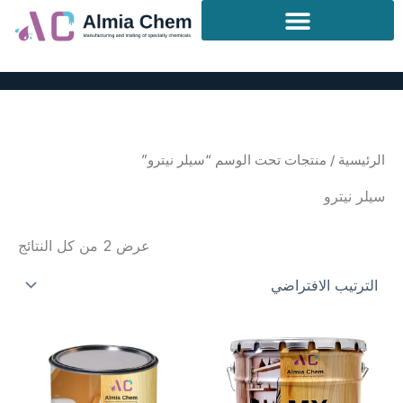
خطي
لى
لمحتوى
الرئيسية
/ منتجات تحت الوسم “سيلر نيترو”
سيلر نيترو
عرض ⁦2⁩ من كل النتائج