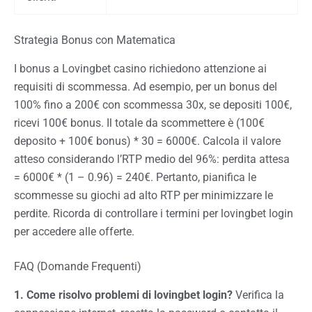
Strategia Bonus con Matematica
I bonus a Lovingbet casino richiedono attenzione ai
requisiti di scommessa. Ad esempio, per un bonus del
100% fino a 200€ con scommessa 30x, se depositi 100€,
ricevi 100€ bonus. Il totale da scommettere è (100€
deposito + 100€ bonus) * 30 = 6000€. Calcola il valore
atteso considerando l’RTP medio del 96%: perdita attesa
= 6000€ * (1 – 0.96) = 240€. Pertanto, pianifica le
scommesse su giochi ad alto RTP per minimizzare le
perdite. Ricorda di controllare i termini per lovingbet login
per accedere alle offerte.
FAQ (Domande Frequenti)
1. Come risolvo problemi di lovingbet login?
Verifica la