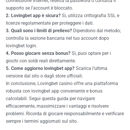
connessione internet, resetta la password o contatta il
supporto se l’account è bloccato.
2. Lovingbet app è sicura?
Sì, utilizza crittografia SSL e
licenze regolamentate per proteggere i dati.
3. Quali sono i limiti di prelievo?
Dipendono dal metodo;
controlla la sezione bancaria nel tuo account dopo
lovingbet login.
4. Posso giocare senza bonus?
Sì, puoi optare per i
giochi con soldi reali direttamente.
5. Come aggiorno lovingbet app?
Scarica l’ultima
versione dal sito o dagli store ufficiali.
In conclusione, Lovingbet casino offre una piattaforma
robusta con lovingbet app conveniente e bonus
calcolabili. Segui questa guida per navigare
efficacemente, massimizzare i vantaggi e risolvere
problemi. Ricorda di giocare responsabilmente e verificare
sempre i termini aggiornati sul sito.