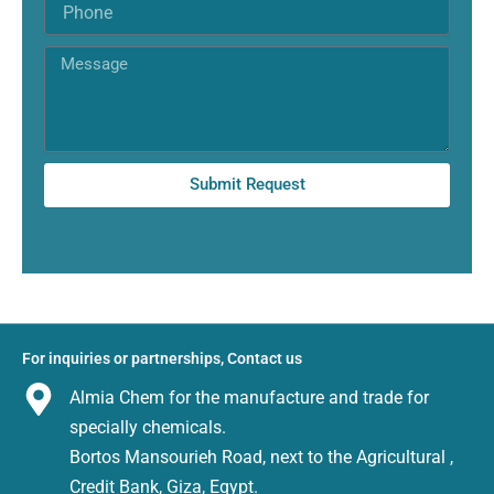
Phone
Message
Submit Request
For inquiries or partnerships, Contact us
Almia Chem for the manufacture and trade for
specially chemicals.
Bortos Mansourieh Road, next to the Agricultural ,
Credit Bank, Giza, Egypt.