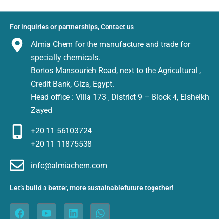
For inquiries or partnerships, Contact us
Almia Chem for the manufacture and trade for
specially chemicals.
Bortos Mansourieh Road, next to the Agricultural ,
Credit Bank, Giza, Egypt.
Head office : Villa 173 , District 9 – Block 4, Elsheikh
Zayed
+20 11 56103724
+20 11 11875538
info@almiachem.com
Let’s build a better, more sustainablefuture together!
F
Y
L
W
a
o
i
h