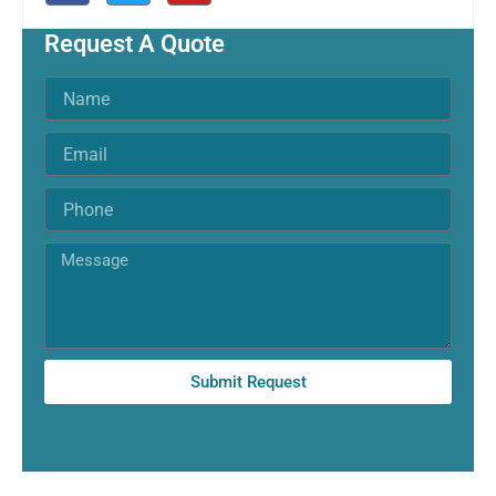
c
i
u
e
t
t
Request A Quote
b
t
u
o
e
b
Name
o
r
e
k
Email
Phone
Message
Submit Request