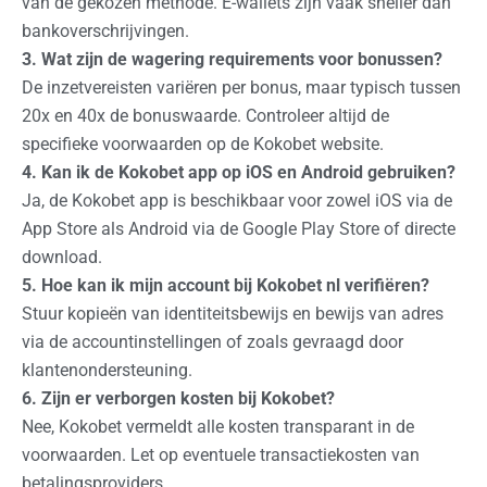
van de gekozen methode. E-wallets zijn vaak sneller dan
bankoverschrijvingen.
3. Wat zijn de wagering requirements voor bonussen?
De inzetvereisten variëren per bonus, maar typisch tussen
20x en 40x de bonuswaarde. Controleer altijd de
specifieke voorwaarden op de Kokobet website.
4. Kan ik de Kokobet app op iOS en Android gebruiken?
Ja, de Kokobet app is beschikbaar voor zowel iOS via de
App Store als Android via de Google Play Store of directe
download.
5. Hoe kan ik mijn account bij Kokobet nl verifiëren?
Stuur kopieën van identiteitsbewijs en bewijs van adres
via de accountinstellingen of zoals gevraagd door
klantenondersteuning.
6. Zijn er verborgen kosten bij Kokobet?
Nee, Kokobet vermeldt alle kosten transparant in de
voorwaarden. Let op eventuele transactiekosten van
betalingsproviders.