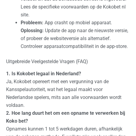
Lees de specifieke voorwaarden op de Kokobet nl
site.
Probleem:
App crasht op mobiel apparaat.
Oplossing:
Update de app naar de nieuwste versie,
of probeer de websiteversie als alternatief.
Controleer apparaatcompatibiliteit in de app-store.
Uitgebreide Veelgestelde Vragen (FAQ)
1. Is Kokobet legaal in Nederland?
Ja, Kokobet opereert met een vergunning van de
Kansspelautoriteit, wat het legaal maakt voor
Nederlandse spelers, mits aan alle voorwaarden wordt
voldaan.
2. Hoe lang duurt het om een opname te verwerken bij
Koko bet?
Opnames kunnen 1 tot 5 werkdagen duren, afhankelijk